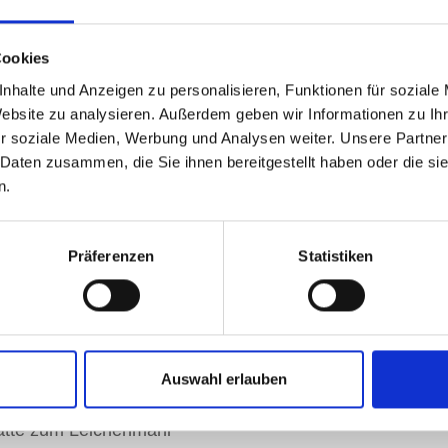
Cookies
für Sie
nhalte und Anzeigen zu personalisieren, Funktionen für soziale
Website zu analysieren. Außerdem geben wir Informationen zu I
r soziale Medien, Werbung und Analysen weiter. Unsere Partner
individuellen
 Daten zusammen, die Sie ihnen bereitgestellt haben oder die s
agungen in allen
n.
karten
Präferenzen
Statistiken
ze
ikern zur Umrahmung der
Auswahl erlauben
lenzliste
tätte zum Leichenmahl