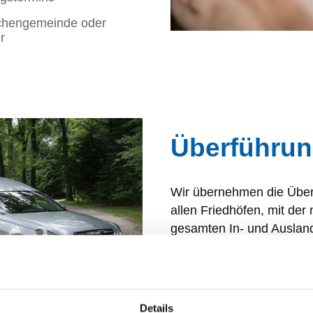
rchengemeinde oder
r
Überführu
Wir übernehmen die Übe
allen Friedhöfen, mit der 
gesamten In- und Auslan
Spezialfahrzeugen. Ebens
Verstorbenen mit großer S
anschließend würdevoll i
Details