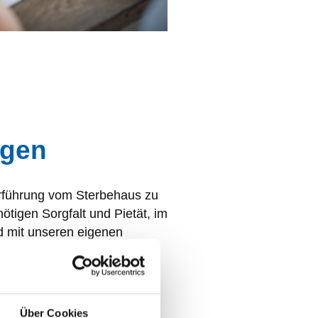
ngen
rführung vom Sterbehaus zu
nötigen Sorgfalt und Pietät, im
d mit unseren eigenen
o kleiden wir die
orgfalt an und betten sie
n den Sarg ein.
Über Cookies