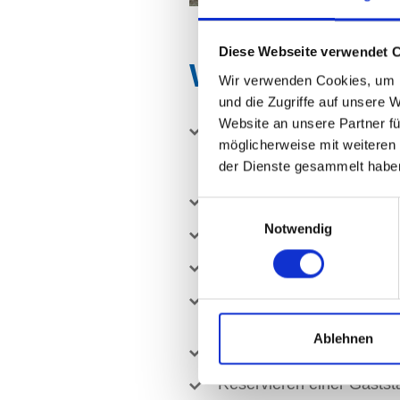
Diese Webseite verwendet 
Wir besorgen 
Wir verwenden Cookies, um I
und die Zugriffe auf unsere 
Website an unsere Partner fü
Entwurf und Aufgabe von 
möglicherweise mit weiteren
Todesanzeigen und Danks
Zeitungen
der Dienste gesammelt habe
Trauerbriefe oder Trauer
Einwilligungsauswahl
Notwendig
Sterbebilder
Sargdekoration und Krän
Die Vermittlung von Mus
Trauerfeier
Ablehnen
Das Auslegen einer Kondo
Reservieren einer Gasts