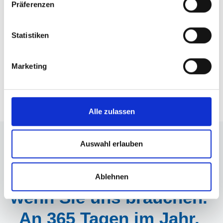
Präferenzen
Statistiken
Marketing
Alle zulassen
Auswahl erlauben
UNSER ANGEBOT
Wir sind für Sie da,
Ablehnen
wenn Sie uns brauchen.
An 365 Tagen im Jahr.