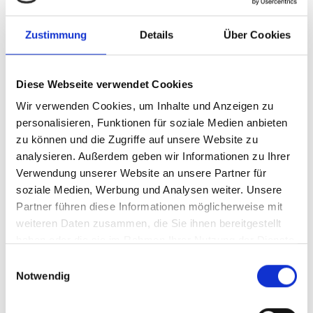
Erhalt einer Ausfallbürgschaft für das
eingezahlte Kapital
Zustimmung
Details
Über Cookies
Jährlicher Kontoauszug
Auszahlung nicht in Anspruch genommener
Diese Webseite verwendet Cookies
Gelder
Wir verwenden Cookies, um Inhalte und Anzeigen zu
personalisieren, Funktionen für soziale Medien anbieten
zu können und die Zugriffe auf unsere Website zu
Wir arbeiten seit vielen Jahren mit der Deutschen
analysieren. Außerdem geben wir Informationen zu Ihrer
Bestattungsvorsorge Treuhand AG zusammen, die
Verwendung unserer Website an unsere Partner für
eine Einhaltung der vertraglich festgelegten
soziale Medien, Werbung und Analysen weiter. Unsere
Leistungen gewährleistet.
Partner führen diese Informationen möglicherweise mit
weiteren Daten zusammen, die Sie ihnen bereitgestellt
Deutschen Bestattungsvorsorge
haben oder die sie im Rahmen Ihrer Nutzung der Dienste
gesammelt haben.
Treuhand AG
Einwilligungsauswahl
Notwendig