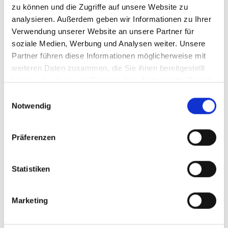
zu können und die Zugriffe auf unsere Website zu
Vollholzsärge, die in uns bekannten Werken in
analysieren. Außerdem geben wir Informationen zu Ihrer
Deutschland und Umgebung hergestellt werden
Verwendung unserer Website an unsere Partner für
und mit dem Qualitätskennzeichen der BVSI
soziale Medien, Werbung und Analysen weiter. Unsere
ausgezeichnet sind.
Partner führen diese Informationen möglicherweise mit
weiteren Daten zusammen, die Sie ihnen bereitgestellt
Das gleiche gilt für die Herstellung von Urnen,
haben oder die sie im Rahmen Ihrer Nutzung der Dienste
Sarginnenausstattung und Sterbewäsche. Bei den
gesammelt haben.
Einwilligungsauswahl
Leistungen, die durch Fremdunternehmen für uns
Notwendig
erbracht werden, wie z. B. Kremation,
Blumenschmuck oder Steinmetzarbeiten, achten
Präferenzen
wir ebenfalls auf eine professionelle und qualitativ
hochwertige Ausführung der Arbeiten bzw.
Leistungen.
Statistiken
Marketing