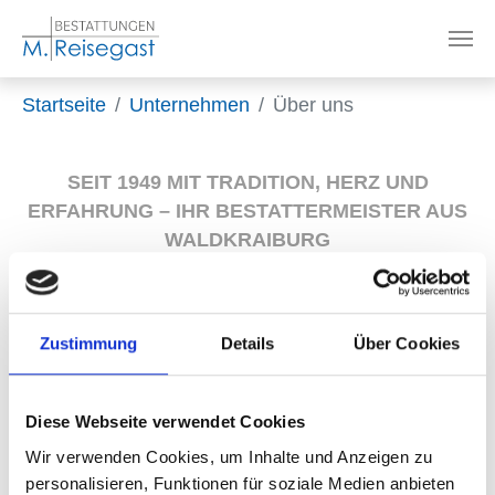
Zum Hauptinhalt springen
Sie sind hier:
Startseite
Unternehmen
Über uns
SEIT 1949 MIT TRADITION, HERZ UND
ERFAHRUNG – IHR BESTATTERMEISTER AUS
WALDKRAIBURG
Über uns
Zustimmung
Details
Über Cookies
Ein wichtiger Unternehmensgrundsatz stellt für uns
Diese Webseite verwendet Cookies
die
Qualität
unserer Dienstleistungen dar, die wir
Wir verwenden Cookies, um Inhalte und Anzeigen zu
für Sie zur Verfügung stellen. Bei unserem Angebot
personalisieren, Funktionen für soziale Medien anbieten
an Särgen handelt es sich ausschließlich um